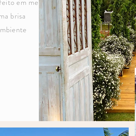
feito em meio
ma brisa
ambiente