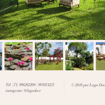
Tel: (71) 996282208 / 993033225
© 2018 por Lago Do
instagram: @lagodoce