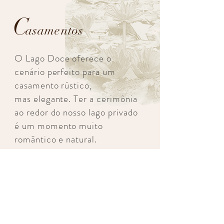
C
asamentos
O Lago Doce oferece o
cenário perfeito para um
casamento rústico,
mas elegante. Ter a cerimônia
ao redor do nosso lago privado
é um momento muito
romântico e natural.